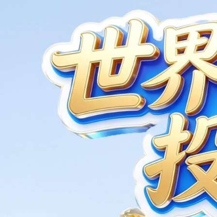
/ CONTACT US
联系人：刘先生
热线：023-63824944、15320499685、
15523913997
QQ：1538363142
地址：重庆市渝中区大同巷3号7-5#
万象城体育
版权所有