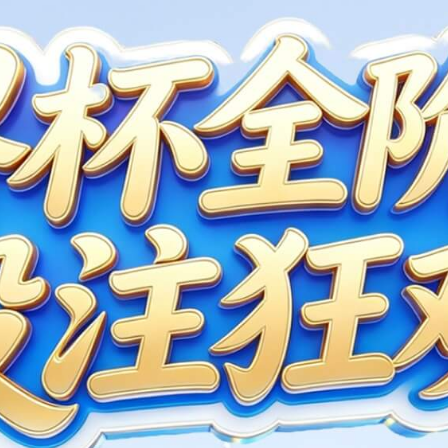
|
关于我们
|
服务项目
|
成功案例
|
新闻资讯
|
员工风采
|
加入我们
联系人：刘先生 电话：15523913997 15320499685 地址：重庆市渝中区大同巷3号7-5#
：重庆市万象城体育服务有限公司 渝ICP备2021007433号-1
渝公网安备 50010302003898号
技术支持
【网站地图】
【sitemap】