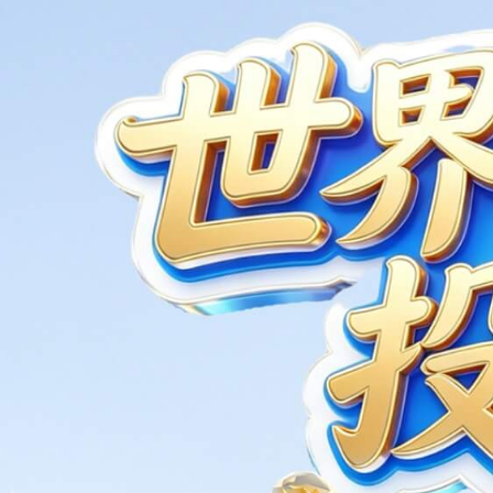
荣誉资质
联系我们
联系我们
/ CONTACT US
联系人：刘先生
热线：023-63824944、15320499685、
15523913997
QQ：1538363142
地址：重庆市渝中区大同巷3号7-5#