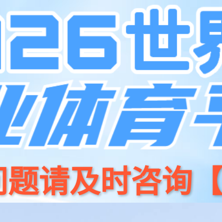
ncity万象城
站！
务项目
成功案例
新闻资讯
员工
誉资质