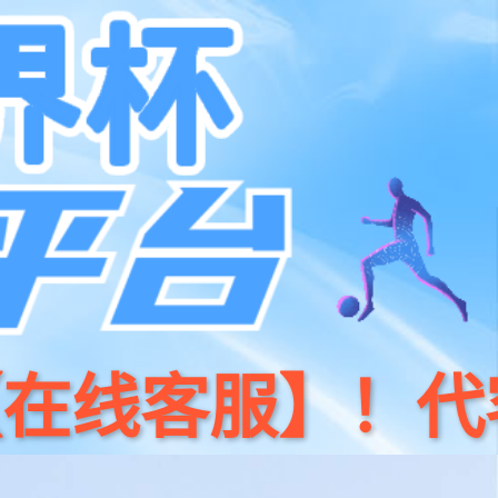
XML
|
网站地图
|
联系我们
风采
加入我们
联系我们
您当前所在位置：
首页
>
关于我们