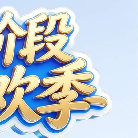
QQ客服
咨询热
线